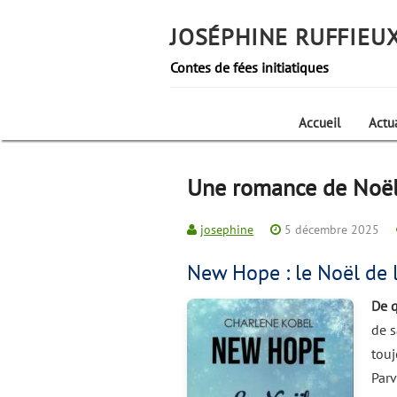
Skip
to
JOSÉPHINE RUFFIEU
content
Contes de fées initiatiques
Accueil
Actua
Une romance de Noël
josephine
5 décembre 2025
New Hope : le Noël de 
De q
de s
touj
Parv